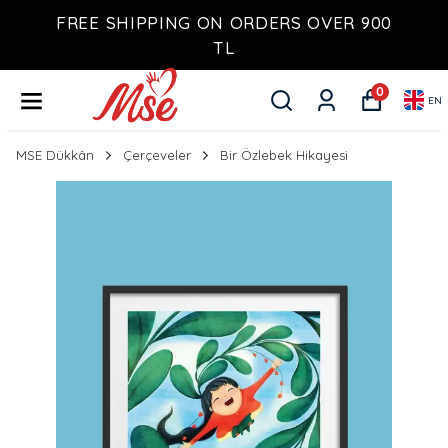
FREE SHIPPING ON ORDERS OVER 900
TL
0
EN
MSE Dükkân
Çerçeveler
Bir Özlebek Hikayesi