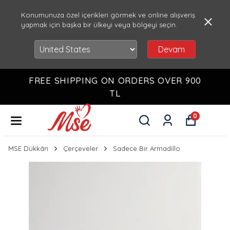
Konumunuza özel içerikleri görmek ve online alışveriş
yapmak için başka bir ülkeyi veya bölgeyi seçin.
Devam
FREE SHIPPING ON ORDERS OVER 900
TL
0
MSE Dükkân
Çerçeveler
Sadece Bir Armadillo