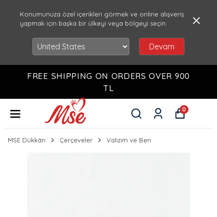
Konumunuza özel içerikleri görmek ve online alışveriş
yapmak için başka bir ülkeyi veya bölgeyi seçin.
Devam
FREE SHIPPING ON ORDERS OVER 900
TL
0
MSE Dükkân
Çerçeveler
Valizim ve Ben