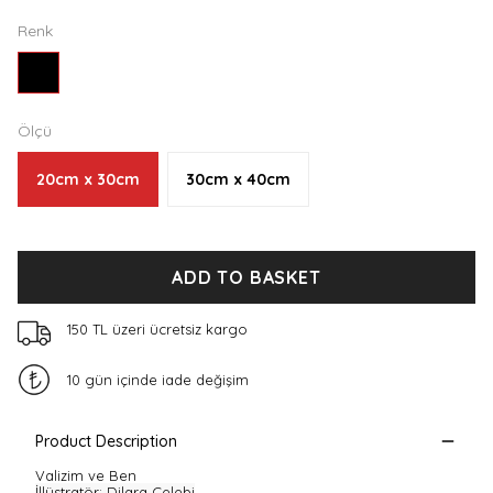
Renk
Ölçü
20cm x 30cm
30cm x 40cm
ADD TO BASKET
150 TL üzeri ücretsiz kargo
10 gün içinde iade değişim
Product Description
Valizim ve Ben
İllüstratör
: Dilara Çelebi