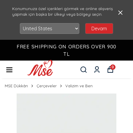
Konumunuza özel içerikleri görmek ve online alışveriş
yapmak için başka bir ülkeyi veya bölgeyi seçin.
Devam
FREE SHIPPING ON ORDERS OVER 900
TL
0
MSE Dükkân
Çerçeveler
Valizim ve Ben