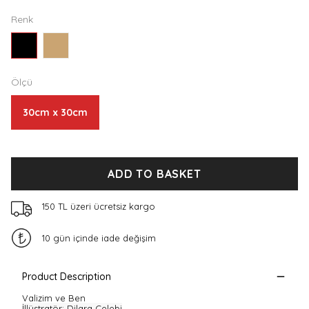
Renk
Ölçü
30cm x 30cm
ADD TO BASKET
150 TL üzeri ücretsiz kargo
10 gün içinde iade değişim
Product Description
Valizim ve Ben
İllüstratör
: Dilara Çelebi