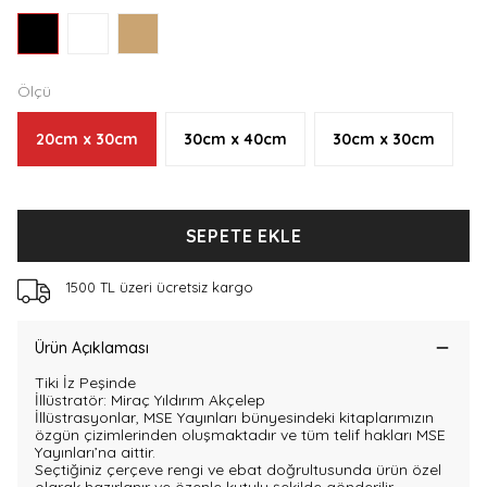
Ölçü
20cm x 30cm
30cm x 40cm
30cm x 30cm
SEPETE EKLE
1500 TL üzeri ücretsiz kargo
Ürün Açıklaması
Tiki İz Peşinde
İllüstratör: Miraç Yıldırım Akçelep
İllüstrasyonlar, MSE Yayınları bünyesindeki kitaplarımızın
özgün çizimlerinden oluşmaktadır ve tüm telif hakları MSE
Yayınları’na aittir.
Seçtiğiniz çerçeve rengi ve ebat doğrultusunda ürün özel