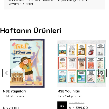
olarak hazırlanır ve özenle kutulu şekilde gönderilir.
Devamını Göster
Haftanın Ürünleri
MSE Yayınları
MSE Yayınları
Tatil İstiyorum
Tam Gelişim Seti
₺ 5,050.00
%
9
₺ 4,599.00
₺ 270.00