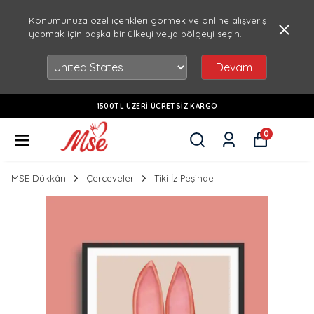
Konumunuza özel içerikleri görmek ve online alışveriş
yapmak için başka bir ülkeyi veya bölgeyi seçin.
Devam
1500TL ÜZERI ÜCRETSIZ KARGO
0
MSE Dükkân
Çerçeveler
Tiki İz Peşinde