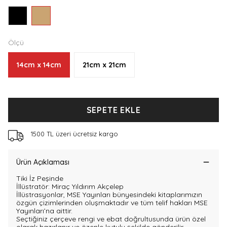
Ölçü
14cm x 14cm
21cm x 21cm
SEPETE EKLE
1500 TL üzeri ücretsiz kargo
Ürün Açıklaması
Tiki İz Peşinde
İllüstratör: Miraç Yıldırım Akçelep
İllüstrasyonlar, MSE Yayınları bünyesindeki kitaplarımızın
özgün çizimlerinden oluşmaktadır ve tüm telif hakları MSE
Yayınları’na aittir.
Seçtiğiniz çerçeve rengi ve ebat doğrultusunda ürün özel