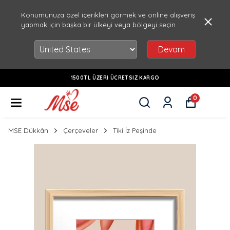
Konumunuza özel içerikleri görmek ve online alışveriş
yapmak için başka bir ülkeyi veya bölgeyi seçin.
Devam
1500TL ÜZERI ÜCRETSIZ KARGO
0
MSE Dükkân
Çerçeveler
Tiki İz Peşinde