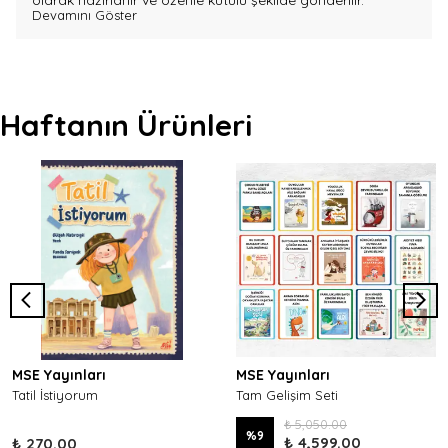
olarak hazırlanır ve özenle kutulu şekilde gönderilir.
Devamını Göster
Haftanın Ürünleri
MSE Yayınları
MSE Yayınları
Tatil İstiyorum
Tam Gelişim Seti
₺ 5,050.00
%
9
₺ 4,599.00
₺ 270.00