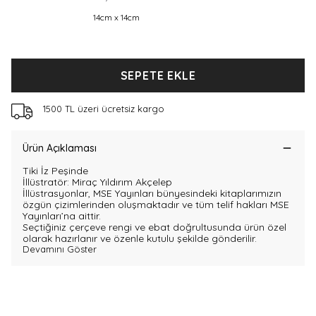
14cm x 14cm
SEPETE EKLE
1500 TL üzeri ücretsiz kargo
Ürün Açıklaması
Tiki İz Peşinde
İllüstratör: Miraç Yıldırım Akçelep
İllüstrasyonlar, MSE Yayınları bünyesindeki kitaplarımızın
özgün çizimlerinden oluşmaktadır ve tüm telif hakları MSE
Yayınları’na aittir.
Seçtiğiniz çerçeve rengi ve ebat doğrultusunda ürün özel
olarak hazırlanır ve özenle kutulu şekilde gönderilir.
Devamını Göster