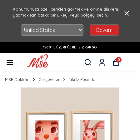
Konumunuza özel içerikleri görmek ve online alışveriş
yapmak için başka bir ülkeyi veya bölgeyi seçin.
Devam
1500TL ÜZERI ÜCRETSIZ KARGO
0
MSE Dükkân
Çerçeveler
Tiki İz Peşinde