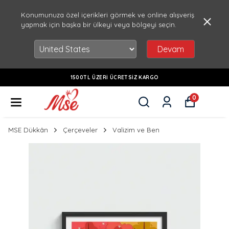
Konumunuza özel içerikleri görmek ve online alışveriş
yapmak için başka bir ülkeyi veya bölgeyi seçin.
Devam
1500TL ÜZERI ÜCRETSIZ KARGO
0
MSE Dükkân
Çerçeveler
Valizim ve Ben