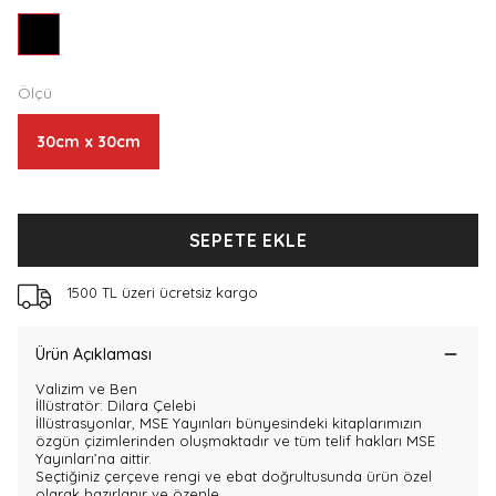
Ölçü
30cm x 30cm
SEPETE EKLE
1500 TL üzeri ücretsiz kargo
Ürün Açıklaması
Valizim ve Ben
İllüstratör
: Dilara Çelebi
İllüstrasyonlar, MSE Yayınları bünyesindeki kitaplarımızın
özgün çizimlerinden oluşmaktadır ve tüm telif hakları MSE
Yayınları’na aittir.
Seçtiğiniz çerçeve rengi ve ebat doğrultusunda ürün özel
olarak hazırlanır ve özenle